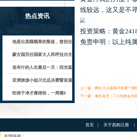
线较远，这又是不寻
热点资讯
投资策略：黄金2418
免责申明：以上纯
他是出卖顾顺章的叛徒，曾担任
武汉市委书记，1931年被就地正
蒙古国历任国家大人民呼拉尔主
席
老布什的人生最后一天：回光返
照能吃3个鸡蛋，留下4个字与世长
亚洲旅游小姐川北总决赛暨首届
上一篇：
网红灭火器靠不靠谱? 消防实测
游艇生活形象大使选拔赛人气冠军
吃得干净才瘦得快，一周瘦8
下一篇：
秦氏金升：7.11伦敦金
斤，干净饮食自然瘦！
首页
|
关于易购注册
|
友情链接：