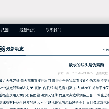
务范围
最新动态
联系我们
最新动态
你的
淡妆的尽头是伪素颜
发布日期：2025-05-19 16:27 点击次数
最近天气好好 每天都想直接冲出门 懒得化全妆我就直接化个伪素颜 不需
5min搞定通勤贼友好💖 底妆+内眼线+睫毛膏+腮红口红就ok了 简单干
近很喜欢用无妨的有色面霜 滋润又轻薄 而且隔离遮瑕润色三合一 简直是
抹抹就有种妈生好皮的感jio～ 可以说是我的通勤好搭子！ 而且像北京气