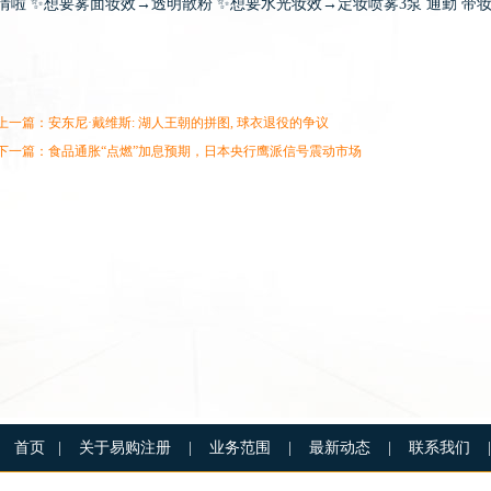
情啦 ✨想要雾面妆效→透明散粉 ✨想要水光妆效→定妆喷雾3泵 通勤 带妆
上一篇：
安东尼·戴维斯: 湖人王朝的拼图, 球衣退役的争议
下一篇：
食品通胀“点燃”加息预期，日本央行鹰派信号震动市场
首页
|
关于易购注册
|
业务范围
|
最新动态
|
联系我们
|