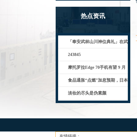
热点资讯
「奉安武林山川神位典礼」在武
林书画院举行_Wulin_传统_
243845
摩托罗拉Edge 70手机有望 9 月
发布：天玑 7400
食品通胀“点燃”加息预期，日本
央行鹰派信号震动市场
淡妆的尽头是伪素颜
友情链接：