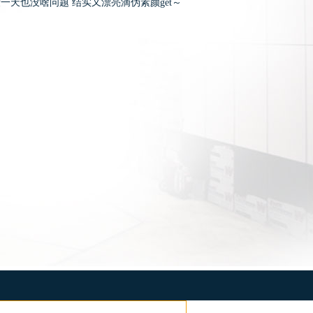
一天也没啥问题 结实又漂亮滴伪素颜get～