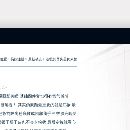
位置：
易购注册
>
最新动态
> 淡妆的尽头是伪素颜
：257
要眼影美瞳 基础四件套也很有氧气感🫧
净又很耐看！ 其实伪素颜最重要的就是底妆 最
把妆前隔离粉底揉成团塞我手里 护肤完随便
候很干燥干皮也不会卡粉🤓 最后定妆就看心