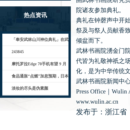
由武林书画院研究
院诸友参加典礼。
热点资讯
典礼在钟磬声中开
祭及与祭人员献香
倾盆而下。
「奉安武林山川神位典礼」在武
武林书画院湧金门
林书画院举行_Wulin_传统_
243845
代皆为礼敬神祇之
摩托罗拉Edge 70手机有望 9 月
化，是为中华传统
发布：天玑 7400
食品通胀“点燃”加息预期，日本
武林书画院新闻中
央行鹰派信号震动市场
淡妆的尽头是伪素颜
Press Office｜Wulin 
www.wulin.ac.cn
发布于：浙江省